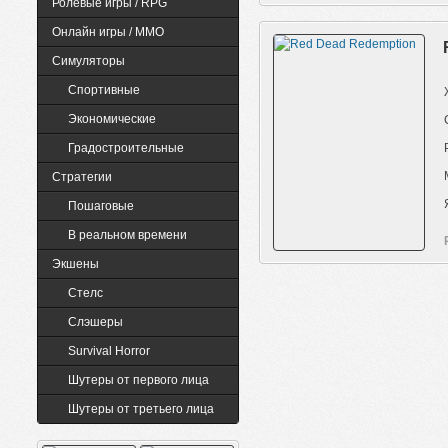
Ролевые игры / RPG
Онлайн игры / MMO
Симуляторы
Quake 1
Dark Messiah
Спортивные
Экономические
Градостроительные
Стратегии
Пошаговые
В реальном времени
Экшены
Cтелс
Слэшеры
Survival Horror
Шутеры от первого лица
Шутеры от третьего лица