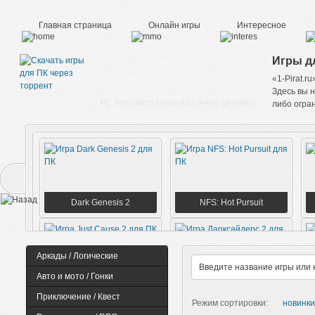
Главная страница
Онлайн игры
Интересное
Игры дл
«1-Pirat.r
Здесь вы н
PC игры бесплатно или очень дёшево!
либо огран
Dark Genesis 2
NFS: Hot Pursuit
Аркады / Логические
Авто и мото / Гонки
Just Cause 2
Дарксайдерс 2
Приключение / Квест
Режим сортировки:
новинки