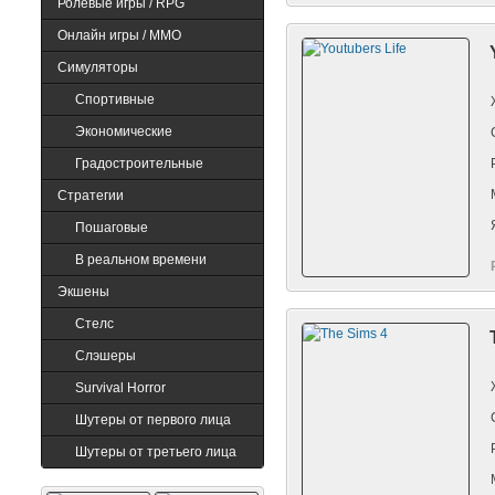
Ролевые игры / RPG
Онлайн игры / MMO
Симуляторы
Minecraft Premium
Quake 1
Спортивные
Экономические
Градостроительные
Стратегии
Пошаговые
В реальном времени
Экшены
Cтелс
Слэшеры
Survival Horror
Шутеры от первого лица
Шутеры от третьего лица