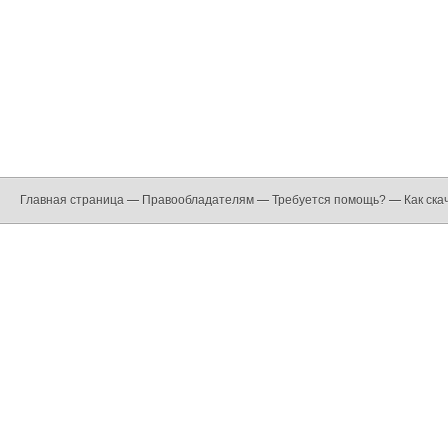
Главная страница
—
Правообладателям
—
Требуется помощь?
—
Как ска