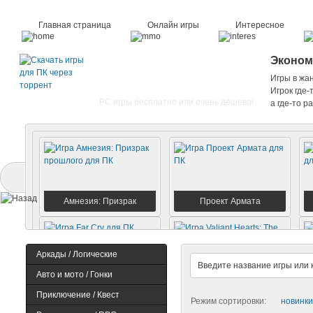
Главная страница
Онлайн игры
Интересное
Эконом
Игры в жа
Игрок где
PC игры бесплатно или очень дёшево!
а где-то р
Амнезия: Призрак
Проект Армата
прошлого
Аркады / Логические
Авто и мото / Гонки
Far Cry
Valiant Hearts: The
Приключение / Квест
Great War
Режим сортировки:
новинки