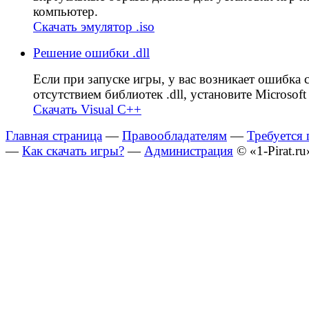
компьютер.
Скачать эмулятор .iso
Решение ошибки .dll
Если при запуске игры, у вас возникает ошибка 
отсутствием библиотек .dll, установите Microsoft 
Скачать Visual C++
Главная страница
—
Правообладателям
—
Требуется
—
Как скачать игры?
—
Администрация
© «1-Pirat.ru