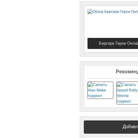
Берсерк Герои Онла
Пошаговая стратеги
Рекоменд
Добавл