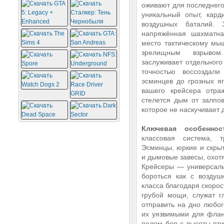
оживают для последнего
уникальный опыт, кар
воздушных баталий.
напряжённая шахматна
место тактическому мы
зрелищным взрывом
заслуживает отдельного
точностью воссоздали
эсминцев до грозных яп
вашего крейсера отра
стелется дым от залпов
которое не наскучивает 
Ключевая особенно
классовая система, 
Эсминцы, юркие и скры
и дымовые завесы, охотя
Крейсеры — универсал
бороться как с воздуш
класса благодаря скоро
грубой мощи, служат г
отправить на дно любог
их уязвимыми для флан
полем боя с высоты пти