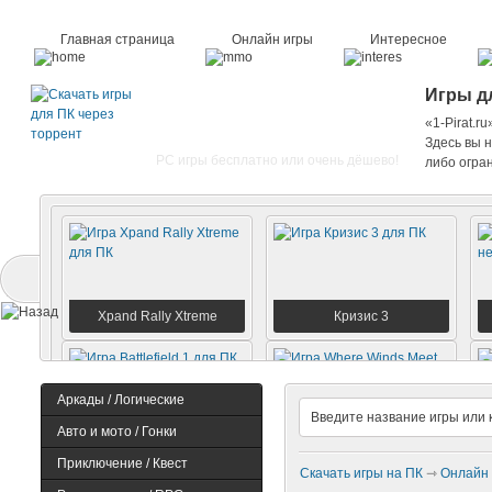
Главная страница
Онлайн игры
Интересное
Игры дл
«1-Pirat.r
Здесь вы н
PC игры бесплатно или очень дёшево!
либо огран
Xpand Rally Xtreme
Кризис 3
Аркады / Логические
Авто и мото / Гонки
Battlefield 1
Where Winds Meet
Приключение / Квест
Скачать игры на ПК
⇾
Онлайн 