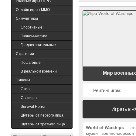
Ролевые игры / RPG
Онлайн игры / MMO
Симуляторы
Doom 3: BFG Edition
Quake 1
Спортивные
Экономические
Градостроительные
Стратегии
Пошаговые
В реальном времени
Мир военных 
Экшены
Cтелс
Рейтинг игры:
Слэшеры
Survival Horror
Играть в «
Шутеры от первого лица
Шутеры от третьего лица
World of Warships
— это
музей военно-морской