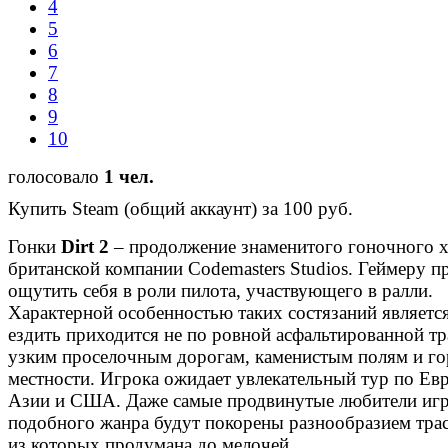
4
5
6
7
8
9
10
голосовало
1 чел.
Купить Steam (общий аккаунт) за 100 руб.
Гонки
Dirt 2
– продолжение знаменитого гоночного х
британской компании Codemasters Studios. Геймеру п
ощутить себя в роли пилота, участвующего в ралли.
Характерной особенностью таких состязаний является
ездить приходится не по ровной асфальтированной тра
узким проселочным дорогам, каменистым полям и го
местности. Игрока ожидает увлекательный тур по Евр
Азии и США. Даже самые продвинутые любители иг
подобного жанра будут покорены разнообразием трас
из которых продумана до мелочей.