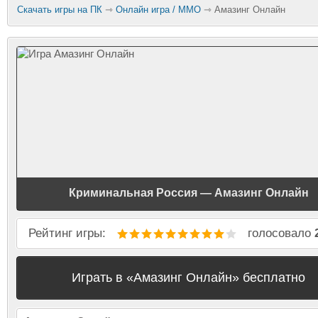
Скачать игры на ПК
⇾
Онлайн игра / MMO
⇾ Амазинг Онлайн
Assassins Creed: Brotherhood
GTA: San Andreas
Blade and Soul (NEO)
Принц Персии
Криминальная Россия — Амазинг Онлайн
Сталкер: Чистое небо
Ведьмак 2: Убийцы ко
Рейтинг игры:
голосовало
Играть в «Амазинг Онлайн» бесплатно