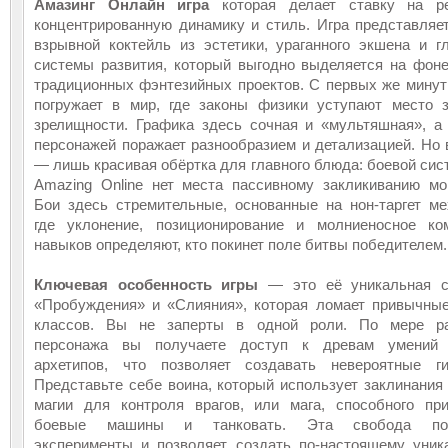
Амазинг Онлайн игра
которая делает ставку на ре
концентрированную динамику и стиль. Игра представляе
взрывной коктейль из эстетики, ураганного экшена и г
системы развития, который выгодно выделяется на фон
традиционных фэнтезийных проектов. С первых же минут
погружает в мир, где законы физики уступают место 
зрелищности. Графика здесь сочная и «мультяшная», а
персонажей поражает разнообразием и детализацией. Но 
— лишь красивая обёртка для главного блюда: боевой сис
Amazing Online нет места пассивному закликиванию мо
Бои здесь стремительные, основанные на нон-таргет ме
где уклонение, позиционирование и молниеносное ко
навыков определяют, кто покинет поле битвы победителем.
Ключевая особенность игры
— это её уникальная с
«Пробуждения» и «Слияния», которая ломает привычны
классов. Вы не заперты в одной роли. По мере ра
персонажа вы получаете доступ к древам умений 
архетипов, что позволяет создавать невероятные ги
Представьте себе воина, который использует заклинания
магии для контроля врагов, или мага, способного пр
боевые машины и танковать. Эта свобода по
эксперименты и позволяет создать по-настоящему уник