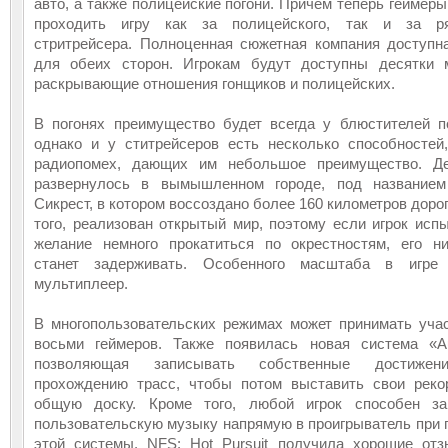
авто, а также полицейские погони. Причем теперь геймеры
проходить игру как за полицейского, так и за ря
стритрейсера. Полноценная сюжетная компания доступн
для обеих сторон. Игрокам будут доступны десятки 
раскрывающие отношения гонщиков и полицейских.
В погонях преимущество будет всегда у блюстителей п
однако и у ститрейсеров есть несколько способностей
радиопомех, дающих им небольшое преимущество. Де
развернулось в вымышленном городе, под названием
Сикрест, в котором воссоздано более 160 километров дорог
того, реализован открытый мир, поэтому если игрок исп
желание немного прокатиться по окрестностям, его н
станет задерживать. Особенного масштаба в игре 
мультиплеер.
В многопользовательских режимах может принимать уча
восьми геймеров. Также появилась новая система «Au
позволяющая записывать собственные достиже
прохождению трасс, чтобы потом выставить свои рек
общую доску. Кроме того, любой игрок способен заг
пользовательскую музыку напрямую в проигрыватель при
этой системы. NFS: Hot Pursuit получила хорошие от