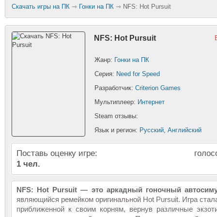
Скачать игры на ПК
⇾
Гонки на ПК
⇾ NFS: Hot Pursuit
Герои 3: Клинок Армагеддона
Dead Space 3
NFS: Hot Pursuit
Жанр:
Гонки на ПК
Серия:
Need for Speed
Crysis 2
Бэтмен: Аркхем Си
Разработчик:
Criterion Games
Мультиплеер:
Интернет
Steam отзывы:
Язык и регион:
Русский
,
Английский
Поставь оценку игре:
голос
Red Dead Redemption
Left 4 Dead 2
1 чел.
NFS: Hot Pursuit — это аркадный гоночный автосим
являющийся ремейком оригинальной Hot Pursuit. Игра стал
приближенной к своим корням, вернув различные экзот