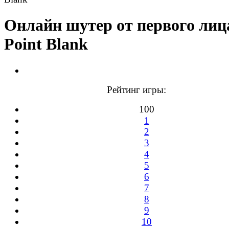
Онлайн шутер от первого ли
Point Blank
Рейтинг игры:
100
1
2
3
4
5
6
7
8
9
10