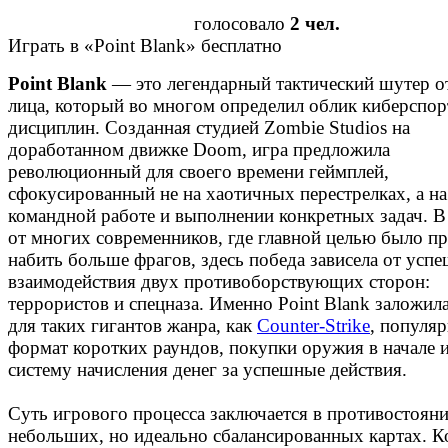
голосовало
2 чел.
Играть в «Point Blank» бесплатно
Point Blank
— это легендарный тактический шутер о
лица, который во многом определил облик киберспо
дисциплин. Созданная студией Zombie Studios на
доработанном движке Doom, игра предложила
революционный для своего времени геймплей,
сфокусированный не на хаотичных перестрелках, а на
командной работе и выполнении конкретных задач. В
от многих современников, где главной целью было п
набить больше фрагов, здесь победа зависела от усп
взаимодействия двух противоборствующих сторон:
террористов и спецназа. Именно Point Blank заложил
для таких гигантов жанра, как
Counter-Strike
, популя
формат коротких раундов, покупки оружия в начале 
систему начисления денег за успешные действия.
Суть игрового процесса заключается в противостояни
небольших, но идеально сбалансированных картах. 