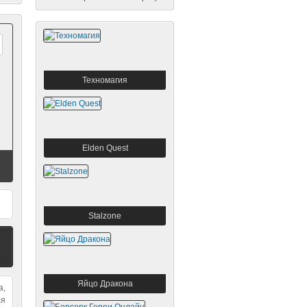
The
Ведьмак 2: Убийцы
королей
Техномагия
Elden Quest
Stalzone
Яйцо Дракона
а,
ая