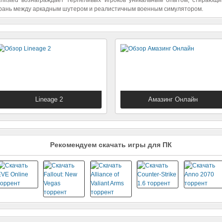
nlisted вознаграждает терпеливых игроков уникальным опытом, стирающ
рань между аркадным шутером и реалистичным военным симулятором.
Lineage 2
Амазинг Онлайн
Класическая MMORPG
Криминальная Россия
Рекомендуем скачать игры для ПК