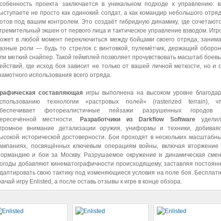
собенность проекта заключается в уникальном подходе к управлению: 
ыступаете не просто как одинокий солдат, а как командир небольшого отря
отов под вашим контролем. Это создаёт гибридную динамику, где сочетают
тремительный экшен от первого лица и тактическое управление взводом. Игр
ожет в любой момент переключиться между бойцами своего отряда, заним
азные роли — будь то стрелок с винтовкой, пулемётчик, держащий оборон
ли меткий снайпер. Такой геймплей позволяет прочувствовать масштаб боев
ействий, где исход боя зависит не только от вашей личной меткости, но и 
рамотного использования всего отряда.
рафическая составляющая
игры выполнена на высоком уровне благода
спользованию технологии «растровых полей» (rasterized terrain), ч
беспечивает фотореалистичные пейзажи разрушенных городов
ересечённой местности.
Разработчики из Darkflow Software
уделил
громное внимание детализации оружия, униформы и техники, добивая
ысокой исторической достоверности. Бои проходят в нескольких масштабн
ампаниях, посвящённых ключевым операциям войны, включая вторжение
ормандию и бои за Москву. Разрушаемое окружение и динамическая сме
огоды добавляют кинематографичности происходящему, заставляя постоян
даптировать свою тактику под изменяющиеся условия на поле боя. Бесплат
качай игру Enlisted, а после оставь отзывы к игре в конце обзора.