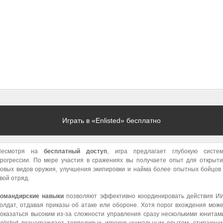
Играть в «Enlisted» бесплатно
Несмотря на
бесплатный доступ
, игра предлагает глубокую систем
рогрессии. По мере участия в сражениях вы получаете опыт для открыт
овых видов оружия, улучшения экипировки и найма более опытных бойцов
вой отряд.
Командирские навыки
позволяют эффективно координировать действия И
олдат, отдавая приказы об атаке или обороне. Хотя порог вхождения мож
оказаться высоким из-за сложности управления сразу несколькими юнитам