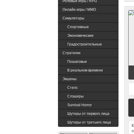
Ролевые игры / RPG
Онлайн игры / MMO
Симуляторы
Point Blank
Спортивные
Экономические
Градостроительные
Стратегии
Пошаговые
В реальном времени
Экшены
Cтелс
Слэшеры
Survival Horror
Шутеры от первого лица
Шутеры от третьего лица
E
к