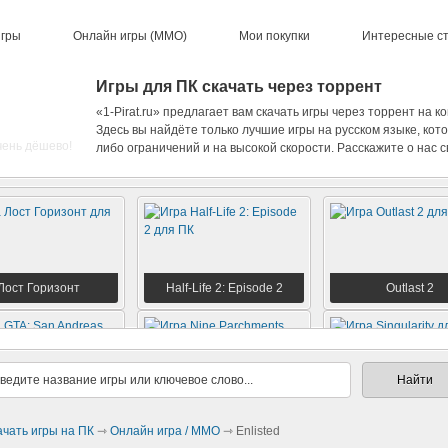
игры
Онлайн игры (ММО)
Мои покупки
Интересные с
Игры для ПК скачать через торрент
«1-Pirat.ru» предлагает вам скачать игры через торрент на 
Здесь вы найдёте только лучшие игры на русском языке, кот
чень дёшево!
либо ограничений и на высокой скорости. Расскажите о нас с
Лост Горизонт
Half-Life 2: Episode 2
Outlast 2
TA: San Andreas
Nine Parchments
Singularity
ачать игры на ПК
⇾
Онлайн игра / MMO
⇾ Enlisted