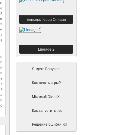
вы
да
ся
ок
Берсерк Герои Онлайн
ая
у,
ых
от
Lineage 2
ря
то
 и
Яндекс.Браузер
и
сь
Как качать игры?
ых
 в
на
Microsoft DirectX
но
но
Как запустить .iso
Решение ошибки .dll