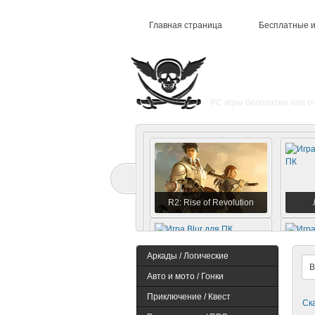
Главная страница
Бесплатные 
PC игры бесплатно или о
R2: Rise of Revolution
Аркады / Логические
Авто и мото / Гонки
Blur
G
Приключение / Квест
Ск