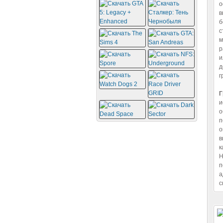
о
в
б
с
м
р
и
д
г
Г
и
о
п
о
в
к
Н
п
а
с