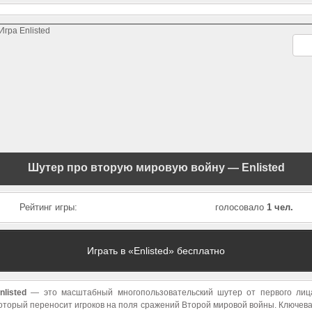
Lost Magic
Doom 3: BFG Edition
Valiant Hearts: 
Great War
Шутер про вторую мировую войну — Enlisted
Рейтинг игры:
голосовало
1 чел.
Играть в «Enlisted» бесплатно
nlisted
— это масштабный многопользовательский шутер от первого лиц
оторый переносит игроков на поля сражений Второй мировой войны. Ключев