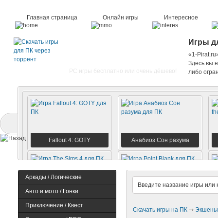
Главная страница
Онлайн игры
Интересное
Игры дл
«1-Pirat.r
Здесь вы н
PC игры бесплатно или очень дёшево!
либо огран
Fallout 4: GOTY
Анабиоз Сон разума
Аркады / Логические
Авто и мото / Гонки
The Sims 4
Point Blank
Приключение / Квест
Скачать игры на ПК
⇾
Экшены