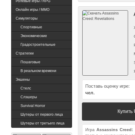
Ролевые игры / RPG
Онлайн игры / MMO
Симуляторы
Assassins Creed:
Ведьмак 3: Дикая
Brotherhood
охота
Спортивные
Экономические
Градостроительные
Стратегии
Пошаговые
В реальном времени
Экшены
Поставь оценку игре:
Cтелс
чел.
Слэшеры
Survival Horror
Купить 
Шутеры от первого лица
Шутеры от третьего лица
Игра
Assassins Creed: 