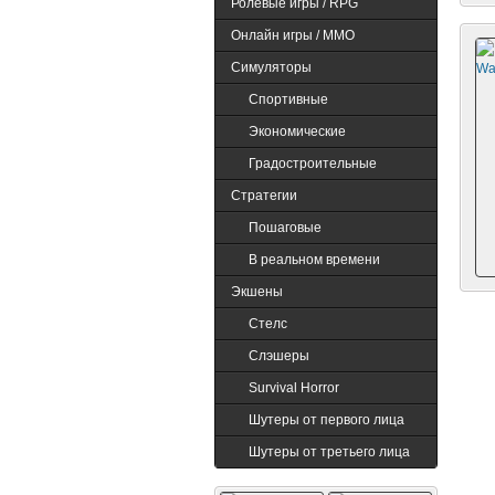
Ролевые игры / RPG
Онлайн игры / MMO
Симуляторы
Black Desert
N
Спортивные
Экономические
Градостроительные
Стратегии
Пошаговые
В реальном времени
Экшены
Cтелс
Слэшеры
Survival Horror
Шутеры от первого лица
Шутеры от третьего лица