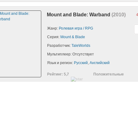
Mount and Blade: Warband
(2010)
4
FS: Most Wanted
FIFA 15
Metro: Last Lig
Жанр:
Ролевая игра / RPG
Серия:
Mount & Blade
Разработчик:
TaleWorlds
Мультиплеер: Отсутствует
Язык и регион:
Русский
,
Английский
Рейтинг: 5,7
Положительные