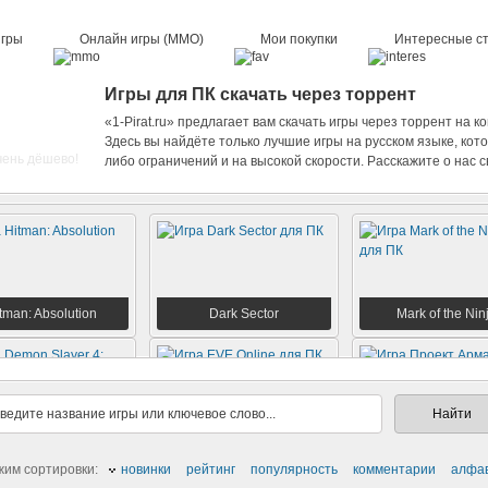
игры
Онлайн игры (ММО)
Мои покупки
Интересные с
Игры для ПК скачать через торрент
«1-Pirat.ru» предлагает вам скачать игры через торрент на 
Здесь вы найдёте только лучшие игры на русском языке, кот
чень дёшево!
либо ограничений и на высокой скорости. Расскажите о нас с
tman: Absolution
Dark Sector
Mark of the Nin
on Slayer 4: Ultra
EVE Online
Проект Армат
жим сортировки:
новинки
рейтинг
популярность
комментарии
алфа