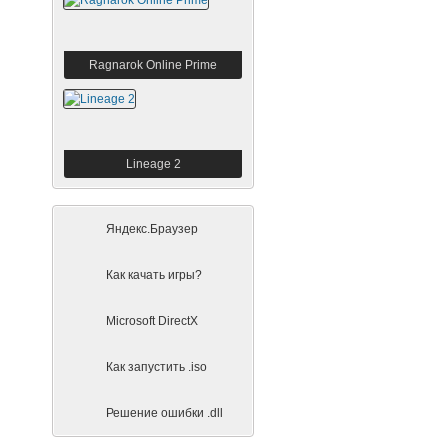
Ragnarok Online Prime
Lineage 2
Яндекс.Браузер
Как качать игры?
Microsoft DirectX
Как запустить .iso
Решение ошибки .dll