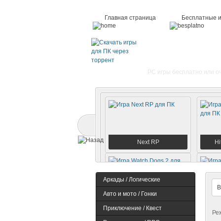
Главная страница
Бесплатные 
PC игры бесплатно или о
Next RP
Hi
Аркады / Логические
Авто и мото / Гонки
Watch Dogs 2
Dem
Приключение / Квест
Ре