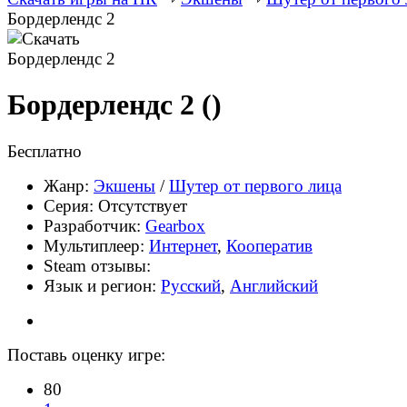
Бордерлендс 2
Бордерлендс 2
()
Бесплатно
Жанр:
Экшены
/
Шутер от первого лица
Серия: Отсутствует
Разработчик:
Gearbox
Мультиплеер:
Интернет
,
Кооператив
Steam отзывы:
Язык и регион:
Русский
,
Английский
Поставь оценку игре:
80