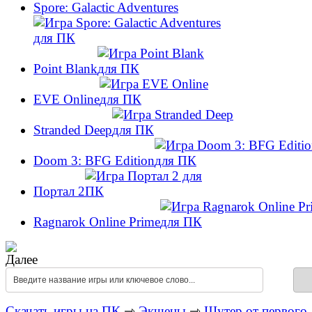
Spore: Galactic Adventures
Point Blank
EVE Online
Stranded Deep
Doom 3: BFG Edition
Портал 2
Ragnarok Online Prime
Скачать игры на ПК
⇾
Экшены
⇾
Шутер от первого 