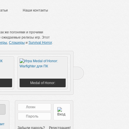
татьи
Наши контакты
ак же погонями и прочими
е ожидаемые релизы игр. Этот
игры
,
Слэшеры
и
Survival Horror
.
Medal of Honor:
Team Fortress 2
Warfighter
вит
Забыли пароль?
Регистрация!