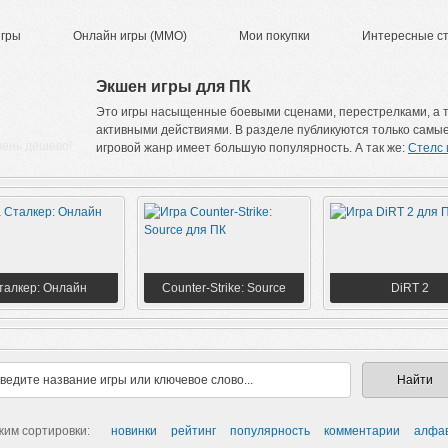
игры
Онлайн игры (ММО)
Мои покупки
Интересные с
Экшен игры для ПК
Это игры насыщенные боевыми сценами, перестрелками, а т
активными действиями. В разделе публикуются только самы
чень дёшево!
игровой жанр имеет большую популярность. А так же:
Cтелс 
талкер: Онлайн
Counter-Strike: Source
DiRT 2
жим сортировки:
новинки
рейтинг
популярность
комментарии
алфа