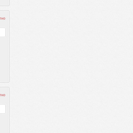
тно
тно