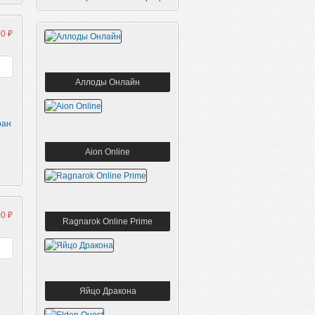
0 ₽
Аллоды Онлайн
ран
Aion Online
0 ₽
Ragnarok Online Prime
Яйцо Дракона