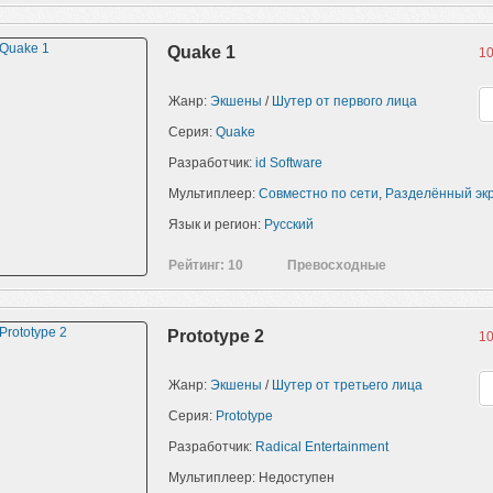
Quake 1
10
Жанр:
Экшены
/
Шутер от первого лица
Серия:
Quake
Разработчик:
id Software
Мультиплеер:
Совместно по сети
,
Разделённый эк
Язык и регион:
Русский
Рейтинг: 10
Превосходные
Prototype 2
10
Жанр:
Экшены
/
Шутер от третьего лица
Серия:
Prototype
Разработчик:
Radical Entertainment
Мультиплеер: Недоступен