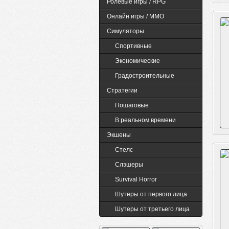
Ролевые игры / RPG
Онлайн игры / MMO
Симуляторы
Спортивные
Экономические
Градостроительные
Стратегии
Пошаговые
В реальном времени
Экшены
Cтелс
Слэшеры
Survival Horror
Шутеры от первого лица
Шутеры от третьего лица