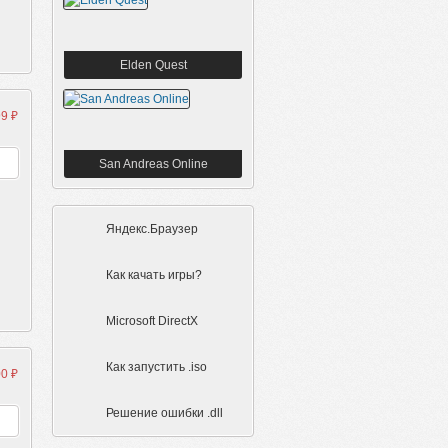
Elden Quest
9 ₽
San Andreas Online
Яндекс.Браузер
Как качать игры?
Microsoft DirectX
Как запустить .iso
0 ₽
Решение ошибки .dll