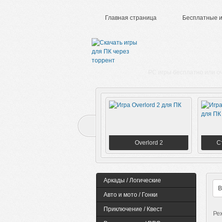
Главная страница
Бесплатные 
PC игры бесплатно или о
Half-Life 2
Overlord 2
С
Аркады / Логические
Авто и мото / Гонки
Приключение / Квест
Ре