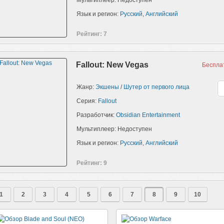
Мультиплеер: Недоступен
Язык и регион:
Русский
,
Английский
Рейтинг: 7
Fallout: New Vegas
Беспла
Жанр:
Экшены
/
Шутер от первого лица
Серия:
Fallout
Разработчик:
Obsidian Entertainment
Мультиплеер: Недоступен
Язык и регион:
Русский
,
Английский
Рейтинг: 9
1
2
3
4
5
6
7
8
9
10