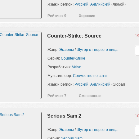
Язык и регион:
Русский
,
Английский
(Любой)
Рейтинг: 9
Хорошие
Counter-Strike: Source
19
Жанр:
Экшены
/
Шутер от первого лица
Серия:
Counter-Strike
Разработчик:
Valve
Мультиплеер:
Совместно по сети
Язык и регион:
Русский
,
Английский
(Global)
Рейтинг: 7
Смешанные
Serious Sam 2
10
Жанр:
Экшены
/
Шутер от первого лица
Серия:
Serious Sam