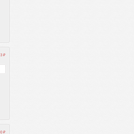
3 ₽
0 ₽